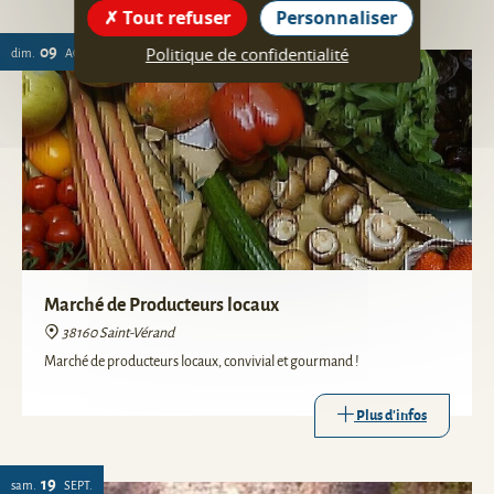
événements sportifs, expositions...
Tout refuser
Personnaliser
09
Politique de confidentialité
dim.
AOÛT
Marché de Producteurs locaux
38160 Saint-Vérand
Marché de producteurs locaux, convivial et gourmand !
Plus d'infos
19
sam.
SEPT.