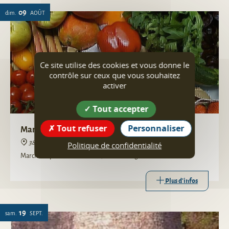
09
dim.
AOÛT
Ce site utilise des cookies et vous donne le
contrôle sur ceux que vous souhaitez
activer
Tout accepter
Tout refuser
Personnaliser
Marché de Producteurs locaux
38160 Saint-Vérand
Politique de confidentialité
Marché de producteurs locaux, convivial et gourmand !
Plus d'infos
19
sam.
SEPT.