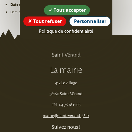
Date de création :
25/06/2025
Tout accepter
Dernière mise à jour : 25/03/2026 14:17:46
Tout refuser
Personnaliser
Politique de confidentialité
Saint-Vérand
La mairie
412 Le village
38160 Saint-Vérand
Tél : 04 76 38 11 05
mairie@saint-verand-38.fr
Suivez nous !