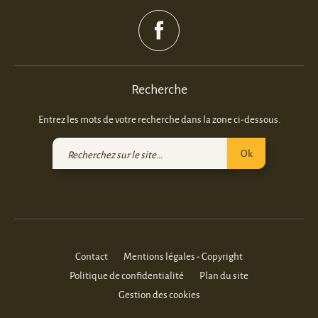
Recherche
Entrez les mots de votre recherche dans la zone ci-dessous.
Recherchez
Ok
sur
le
site
Contact
Mentions légales - Copyright
Politique de confidentialité
Plan du site
Gestion des cookies