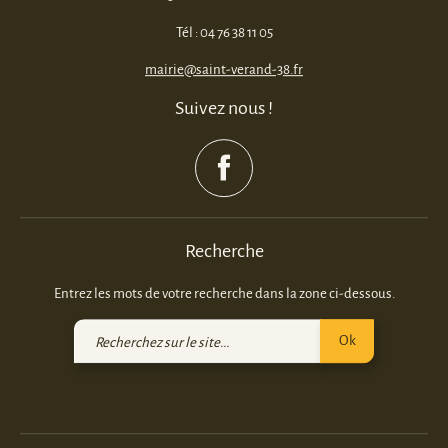
Tél : 04 76 38 11 05
mairie@saint-verand-38.fr
Suivez nous !
Recherche
Entrez les mots de votre recherche dans la zone ci-dessous.
Recherchez
Ok
sur
le
site