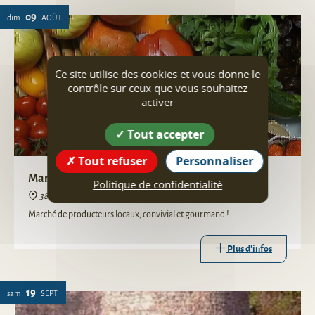
09
dim.
AOÛT
Ce site utilise des cookies et vous donne le
contrôle sur ceux que vous souhaitez
activer
Tout accepter
Tout refuser
Personnaliser
Marché de Producteurs locaux
Politique de confidentialité
38160 Saint-Vérand
Marché de producteurs locaux, convivial et gourmand !
Plus d'infos
19
sam.
SEPT.