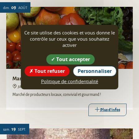
09
dim.
AOÛT
Ce site utilise des cookies et vous donne le
contrôle sur ceux que vous souhaitez
activer
Tout accepter
Tout refuser
Personnaliser
Marché de Producteurs locaux
Politique de confidentialité
38160 Saint-Vérand
Marché de producteurs locaux, convivial et gourmand !
Plus d'infos
19
sam.
SEPT.