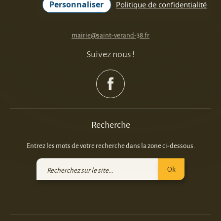
Personnaliser
Politique de confidentialité
Tél : 04 76 38 11 05
mairie@saint-verand-38.fr
Suivez nous !
Recherche
Entrez les mots de votre recherche dans la zone ci-dessous.
Recherchez
Ok
sur
le
site